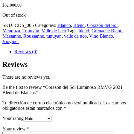
$
52.000,00
Out of stock
SKU:
CDS_005
Categories:
Blanco
,
Blend
,
Corazón del Sol
,
Mendoza
,
Tunuyán
,
Valle de Uco
Tags:
blend
,
Grenache Blanc
,
Marsanne
,
Roussanne
,
tunuyan
,
valle de uco
,
Vino Blanco
,
Viognier
Reviews (0)
Reviews
There are no reviews yet.
Be the first to review “Corazón del Sol Luminoso RMVG 2021
Blend de Blancas”
Tu dirección de correo electrónico no será publicada.
Los campos
obligatorios están marcados con
*
Your rating
Your review
*