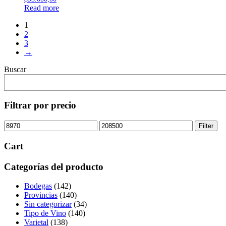
Read more
1
2
3
→
Buscar
Filtrar por precio
Min
Max
Filter
price
price
Cart
Categorías del producto
Bodegas
(142)
Provincias
(140)
Sin categorizar
(34)
Tipo de Vino
(140)
Varietal
(138)