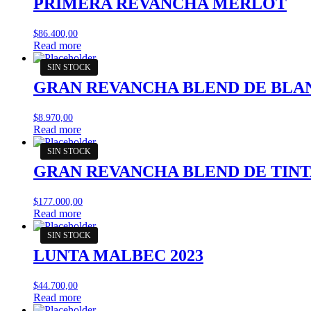
PRIMERA REVANCHA MERLOT
$
86.400,00
Read more
GRAN REVANCHA BLEND DE BLAN
$
8.970,00
Read more
GRAN REVANCHA BLEND DE TINTA
$
177.000,00
Read more
LUNTA MALBEC 2023
$
44.700,00
Read more